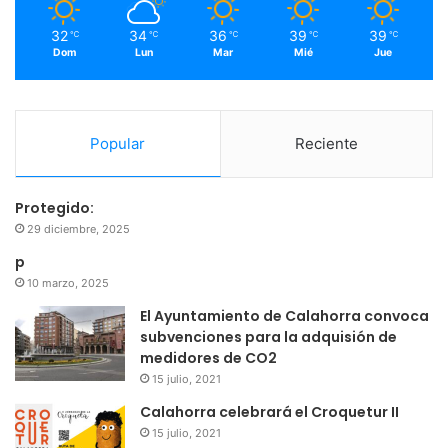
m
32
34
36
39
39
℃
℃
℃
℃
℃
Dom
Lun
Mar
Mié
Jue
Popular
Reciente
Protegido:
29 diciembre, 2025
p
10 marzo, 2025
El Ayuntamiento de Calahorra convoca
subvenciones para la adquisión de
medidores de CO2
15 julio, 2021
Calahorra celebrará el Croquetur II
15 julio, 2021