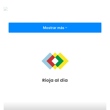
A pesar de ello, las catalanas, conocedoras del peligro del
Mostrar más
EDF Logroño en su casa, salieron cautas y no fue hasta el
minuto 32 cuando Marta Torrejón adelantó a las visitantes.
Dos minutos después, era Alexa Putella quien perforaba la
meta defendida hoy por Longa. Y ahí acabó el partido. Por
si acaso, justo al filo del descanso, Putellas sentenciaba
prácticamente el duelo marcando el tercero.
Rioja al día