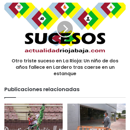
El partido concluyó con un 0-6 ante un Barça que hace
tiempo que demostró que esta temporada juega a otra
cosa.
Otro triste suceso en La Rioja: Un niño de dos
años fallece en Lardero tras caerse en un
Esta noche podréis leer la crónica completa de Alejandro
estanque
Arenzana sobre todo lo que ha dado de si el partido hoy.
Publicaciones relacionadas