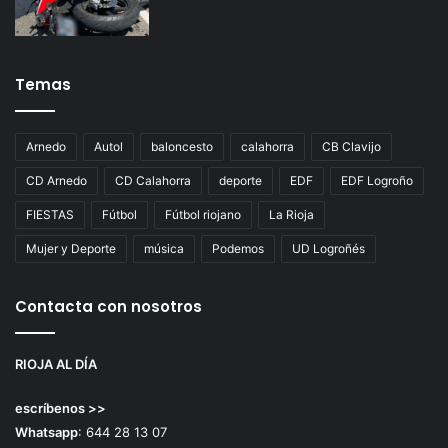
Temas
Arnedo
Autol
baloncesto
calahorra
CB Clavijo
CD Arnedo
CD Calahorra
deporte
EDF
EDF Logroño
FIESTAS
Fútbol
Fútbol riojano
La Rioja
Mujer y Deporte
música
Podemos
UD Logroñés
Contacta con nosotros
RIOJA AL DÍA
escríbenos >>
Whatsapp
: 644 28 13 07